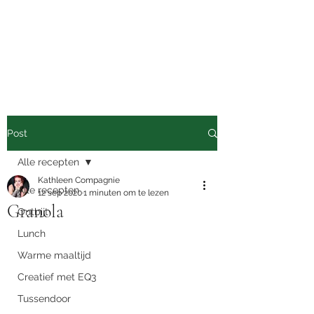
Nutrimove
Van eten tot bewegen
Post
Alle recepten
Kathleen Compagnie
Alle recepten
12 sep 2020
1 minuten om te lezen
Granola
Ontbijt
Lunch
Warme maaltijd
Creatief met EQ3
Tussendoor