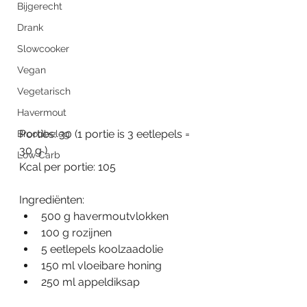
Bijgerecht
Drank
Slowcooker
Vegan
Vegetarisch
Havermout
Porties: 30 (1 portie is 3 eetlepels = 
Broodbeleg
30 g )
Low Carb
Kcal per portie: 105
Ingrediënten:
500 g havermoutvlokken
100 g rozijnen
5 eetlepels koolzaadolie
150 ml vloeibare honing
250 ml appeldiksap