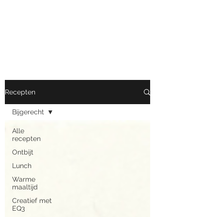
Nutrimove
Van eten tot bewegen
Recepten
Bijgerecht
Alle
recepten
Ontbijt
Lunch
Warme
maaltijd
Creatief met
EQ3