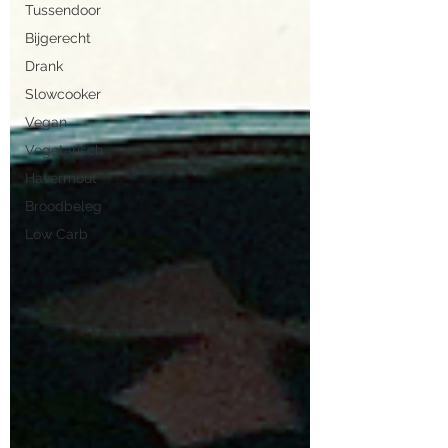
Tussendoor
Bijgerecht
Drank
Slowcooker
Vegan
Vegetarisch
Havermout
Broodbeleg
Low Carb