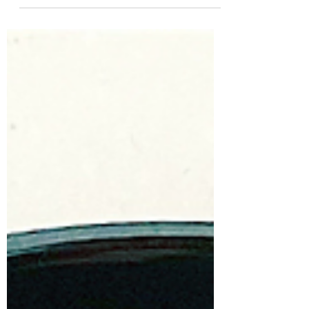
gesnipperd 2 teentjes look 100 g wortel,...