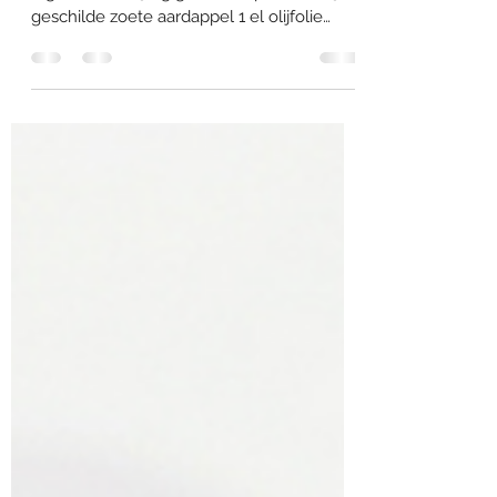
Groentechips uit de oven
Aantal porties: 1 Kcal per portie: 170
Ingrediënten: 50 g geschilde pastinaak 50 g
geschilde zoete aardappel 1 el olijfolie
zout...