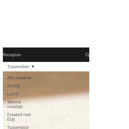
Nutrimove
Van eten tot bewegen
Recepten
Tussendoor
Alle recepten
Ontbijt
Lunch
Warme
maaltijd
Creatief met
EQ3
Tussendoor