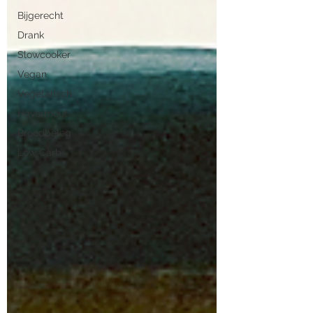
Bijgerecht
Drank
Slowcooker
Vegan
Vegetarisch
Havermout
Broodbeleg
Low Carb