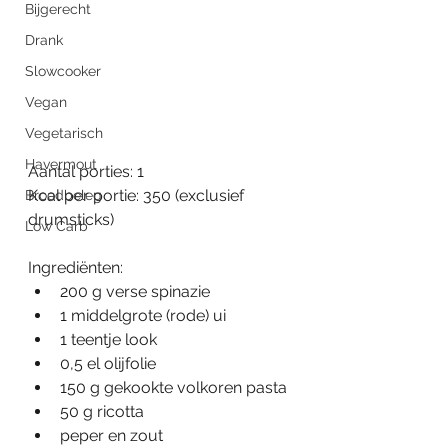
Bijgerecht
Drank
Slowcooker
Vegan
Vegetarisch
Havermout
Aantal porties: 1
Kcal per portie: 350 (exclusief 
Broodbeleg
drumsticks)
Low Carb
Ingrediënten:
200 g verse spinazie
1 middelgrote (rode) ui
1 teentje look
0,5 el olijfolie
150 g gekookte volkoren pasta
50 g ricotta
peper en zout