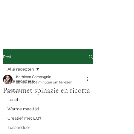
Nutrimove
Van eten tot bewegen
Post
Alle recepten
Kathleen Compagnie
Alle recepten
22 nov 2020
1 minuten om te lezen
Pasta met spinazie en ricotta
Ontbijt
Lunch
Warme maaltijd
Creatief met EQ3
Tussendoor