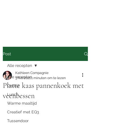
Nutrimove
Van eten tot bewegen
Post
Alle recepten
Kathleen Compagnie
Alle recepten
3 feb 2021
1 minuten om te lezen
Platte kaas pannenkoek met
Ontbijt
veenbessen
Lunch
Warme maaltijd
Creatief met EQ3
Tussendoor