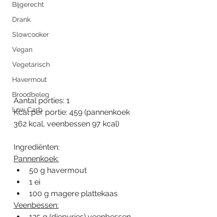
Bijgerecht
Drank
Slowcooker
Vegan
Vegetarisch
Havermout
Broodbeleg
Aantal porties: 1
Low Carb
Kcal per portie: 459 (pannenkoek 
362 kcal, veenbessen 97 kcal)
Ingrediënten:
Pannenkoek:
50 g havermout
1 ei
100 g magere plattekaas
Veenbessen:
125 g (diepvries) veenbessen