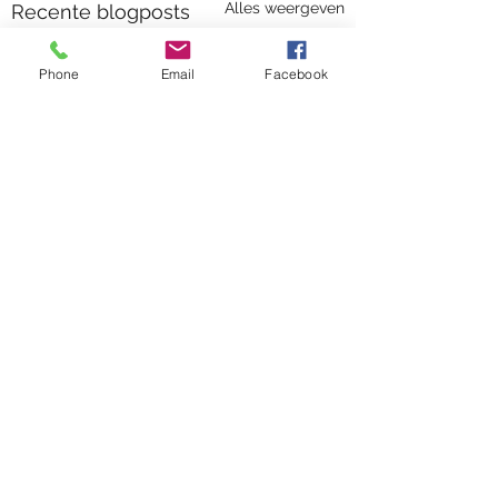
Alles weergeven
Recente blogposts
Phone
Email
Facebook
Opmerkingen
Volkoren lasagne
Warme chocomelk