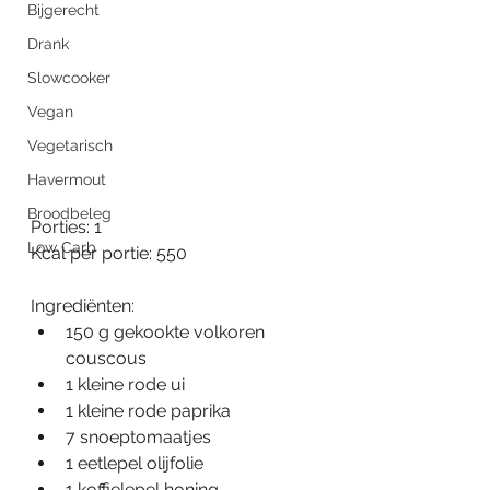
Bijgerecht
Drank
Slowcooker
Vegan
Vegetarisch
Havermout
Broodbeleg
Porties: 1
Low Carb
Kcal per portie: 550
Ingrediënten:
150 g gekookte volkoren 
couscous
1 kleine rode ui
1 kleine rode paprika
7 snoeptomaatjes
1 eetlepel olijfolie
1 koffielepel honing