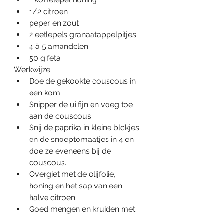
1/2 citroen
peper en zout
2 eetlepels granaatappelpitjes
4 à 5 amandelen
50 g feta
Werkwijze:
Doe de gekookte couscous in 
een kom. 
Snipper de ui fijn en voeg toe 
aan de couscous.
Snij de paprika in kleine blokjes 
en de snoeptomaatjes in 4 en 
doe ze eveneens bij de 
couscous.
Overgiet met de olijfolie, 
honing en het sap van een 
halve citroen.
Goed mengen en kruiden met 