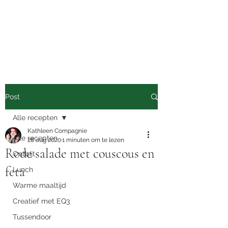
Nutrimove
Van eten tot bewegen
Post
Alle recepten
Kathleen Compagnie
Alle recepten
28 aug 2020
1 minuten om te lezen
Rode salade met couscous en
Ontbijt
feta
Lunch
Warme maaltijd
Creatief met EQ3
Tussendoor